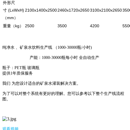
外形尺
寸 (LxWxH)
2100x1400x2500
2460x1720x2650
3100x2100x2650
350
（mm）
重量（kg）
2500
3500
4200
550
纯净水 、矿泉水饮料生产线 （1000-30000瓶/小时)
产能：1000-30000瓶每小时 全自动生产
瓶子：PET瓶 玻璃瓶
提供1年质保服务
我们 为您设计适合的矿泉水灌装解决方案。
为了可以对整个系统有更好的理解。您可以参考以下整个生产线流程
图。
观看视频