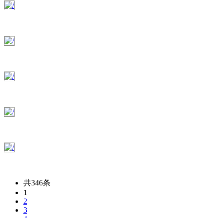
共346条
1
2
3