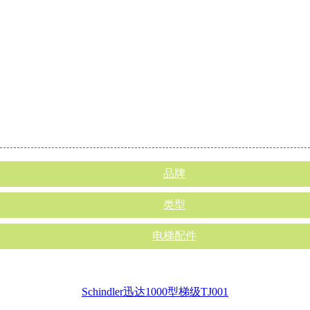
品牌
类型
电梯配件
Schindler迅达1000型梯级TJ001