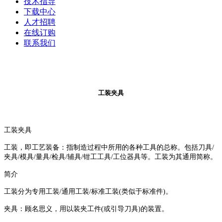
技术指导
下载中心
人才招聘
在线订购
联系我们
工装夹具
工装夹具
工装，即工艺装备：指制造过程中所用的各种工具的总称。包括刀具
/
夹具
/
模具
/
量具
/
检具
/
辅具
/
钳工工具
/
工位器具等。工装为其通用简称。
简介
工装分为专用工装
/
通用工装
/
标准工装
(
类似于标准件
)
。
夹具：顾名思义，用以装夹工件
(
或引导刀具
)
的装置。