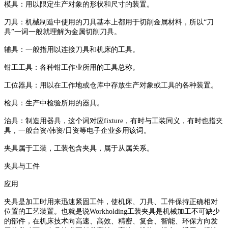
模具：用以限定生产对象的形状和尺寸的装置。
刀具：机械制造中使用的刀具基本上都用于切削金属材料，所以“刀
具”一词一般就理解为金属切削刀具。
辅具：一般指用以连接刀具和机床的工具。
钳工工具：各种钳工作业所用的工具总称。
工位器具：用以在工作地或仓库中存放生产对象或工具的各种装置。
检具：生产中检验所用的器具。
治具：制造用器具，这个词对应
fixture
，有时与工装同义，有时也指夹
具，一般台资
/
韩资
/
日资等电子企业多用该词。
夹具属于工装，工装包含夹具，属于从属关系。
夹具与工件
应用
夹具是加工时用来迅速紧固工件，使机床、刀具、工件保持正确相对
位置的工艺装置。也就是说
Workholding
工装夹具是机械加工不可缺少
的部件，在机床技术向高速、高效、精密、复合、智能、环保方向发