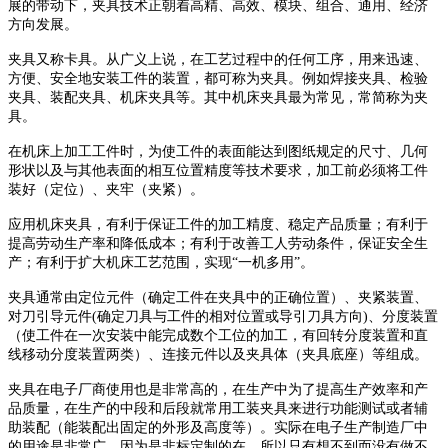
展的带动下，夹具技术正朝着高精、高效、模块、组合、通用、经济
方向发展。
夹具又称卡具。从广义上说，在工艺过程中的任何工序，用来迅速、
方便、安全地安装工件的装置，都可称为夹具。例如焊接夹具、检验
夹具、装配夹具、机床夹具等。其中机床夹具最为常见，常简称为夹
具。
在机床上加工工件时，为使工件的表面能达到图纸规定的尺寸、几何
形状以及与其他表面的相互位置精度等技术要求，加工前必须将工件
装好（定位）、夹牢（夹紧）。
应用机床夹具，有利于保证工件的加工精度、稳定产品质量；有利于
提高劳动生产率和降低成本；有利于改善工人劳动条件，保证安全生
产；有利于扩大机床工艺范围，实现“一机多用”。
夹具通常由定位元件（确定工件在夹具中的正确位置）、夹紧装置、
对刀引导元件
(
确定刀具与工件的相对位置或导引刀具方向
)
、分度装置
（使工件在一次安装中能完成数个工位的加工，有回转分度装置和直
线移动分度装置两类）、连接元件以及夹具体（夹具底座）等组成。
夹具在电子厂商使用也是非常高的，在生产中为了提高生产效率和产
品质量，在生产的中段和后段就常用工装夹具来进行功能测试或者辅
助装配（能装配出固定的外形及高度等）。实际在电子生产制造厂中
的用途是非常广，因为是非标定制的在，所以只有想不到而没有做不